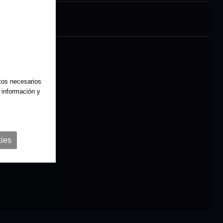
sic Legends
atos necesarios
 información y
ies