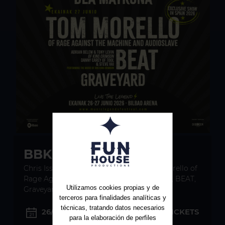
BBK Legends 2026
Chris Issak, Cracker, Dea Matrona, Tom Morello of
Rage Against The Machine and Audioslave, BEAT,
Utilizamos cookies propias y de
Graveyard
terceros para finalidades analíticas y
técnicas, tratando datos necesarios
26/06/2026
TICKETS
para la elaboración de perfiles