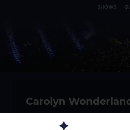
SHOWS
Q
Carolyn Wonderlan
02/07/2026
Cazorla BLUESCAZORL