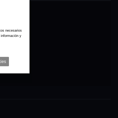
atos necesarios
 información y
ies