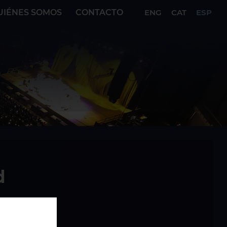
UIÉNES SOMOS
CONTACTO
ENG
CAT
ESP
d
A 2026