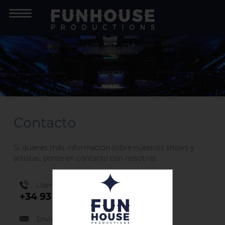
Contacto
Si quieres más informacion sobre nuestros shows y
artistas, ponte en contacto con nosotros.
Llámanos
+34 93 219 43 51
Envíanos un email