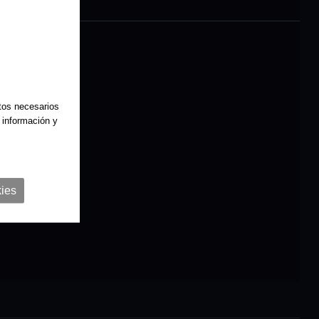
atos necesarios
 información y
ies