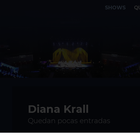
SHOWS
Q
Diana Krall
Quedan pocas entradas
23/06/2025
Madrid, Teatro nuevo A