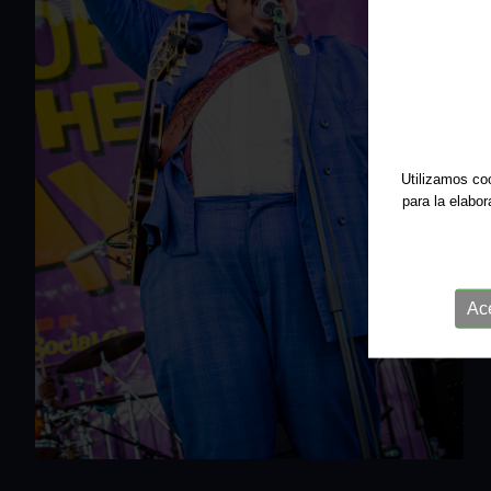
Utilizamos coo
para la elabo
Ac