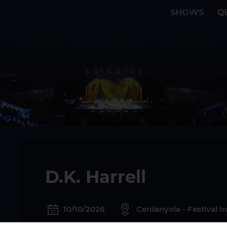
SHOWS
Q
D.K. Harrell
10/10/2026
Cerdanyola - Festival I