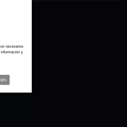
atos necesarios
 información y
ies