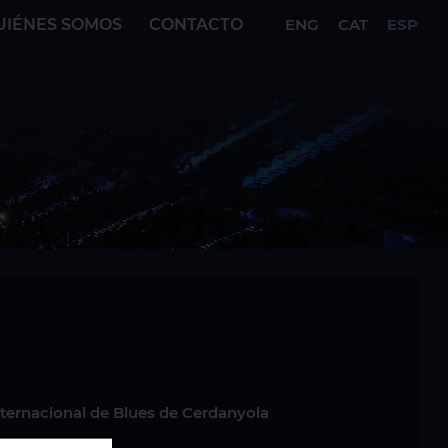
UIÉNES SOMOS
CONTACTO
ENG
CAT
ESP
nternacional de Blues de Cerdanyola