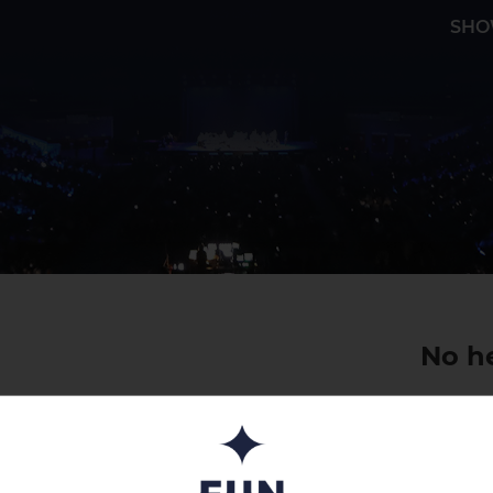
SHO
No h