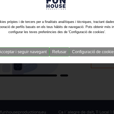
Aquí ten
kies pròpies i de tercers per a finalitats analítiques i tècniques, tractant dad
aboració de perfils basats en els teus hàbits de navegació. Pots obtenir més i
configurar les teves preferències des de 'Configuració de cookies'.
Acceptar i seguir navegant
Refusar
Configuració de cookie
funhouseproductions.eu
Ca l´alegre de dalt, 11 Local 1