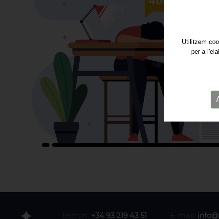
Utilitzem coo
per a l'el
Telèfon:
+34 93 219 43 51
E-mail:
info@