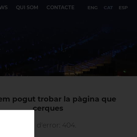
WS
QUI SOM
CONTACTE
ENG
CAT
ESP
em pogut trobar la pàgina que
cerques
Codi d'error: 404.