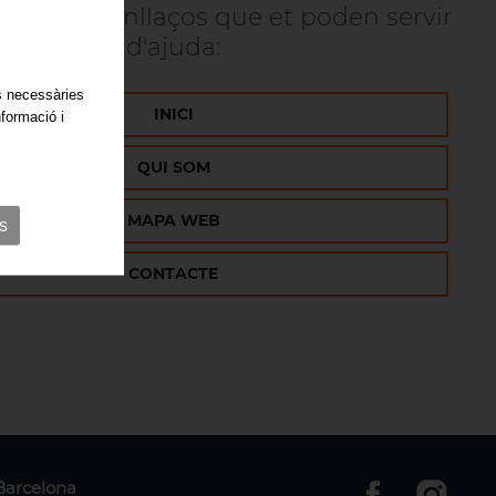
s alguns enllaços que et poden servir
d'ajuda:
es necessàries
INICI
nformació i
QUI SOM
MAPA WEB
s
CONTACTE
 Barcelona