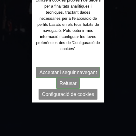
Utilitzem cookies pròpies i de tercers
per a finalitats analítiques i
tècniques, tractant dades
necessàries per a l'elaboració de
perfils basats en els teus hàbits de
navegació. Pots obtenir més
informació i configurar les teves
preferències des de 'Configuració de
cookies'.
Acceptar i seguir navegant
Refusar
Configuració de cookies