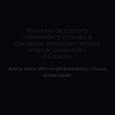
Promotor de concerts
Promotor de concerts
independent amb seu a
independent amb seu a
Barcelona, presentant artistes
Barcelona, presentant artistes
internacionals arreu
internacionals arreu
d’Espanya
d’Espanya
Active since 2011 | Festival booking | Shows
Active since 2011 | Festival booking | Shows
across Spain
across Spain