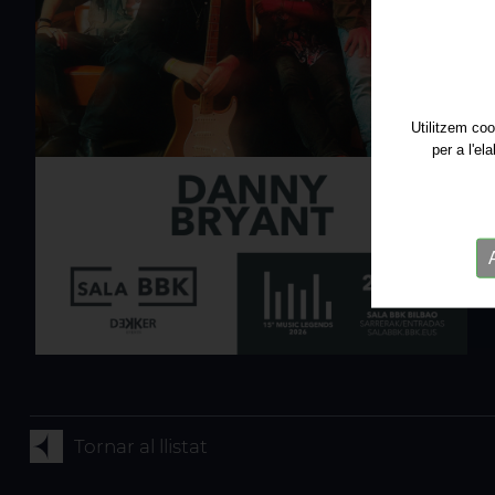
Utilitzem coo
per a l'el
Tornar al llistat