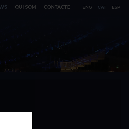
WS
QUI SOM
CONTACTE
ENG
CAT
ESP
sic Legends