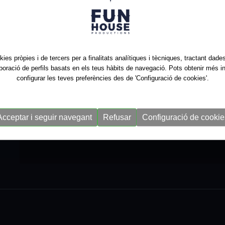
kies pròpies i de tercers per a finalitats analítiques i tècniques, tractant dad
aboració de perfils basats en els teus hàbits de navegació. Pots obtenir més i
configurar les teves preferències des de 'Configuració de cookies'.
Acceptar i seguir navegant
Refusar
Configuració de cookie