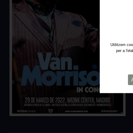
Utilitzem coo
per a l'el