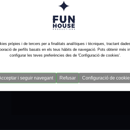
kies pròpies i de tercers per a finalitats analítiques i tècniques, tractant dad
aboració de perfils basats en els teus hàbits de navegació. Pots obtenir més i
configurar les teves preferències des de 'Configuració de cookies'.
Acceptar i seguir navegant
Refusar
Configuració de cookie