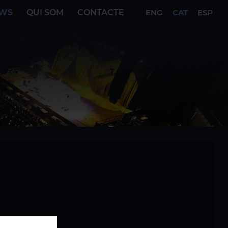
WS
QUI SOM
CONTACTE
ENG
CAT
ESP