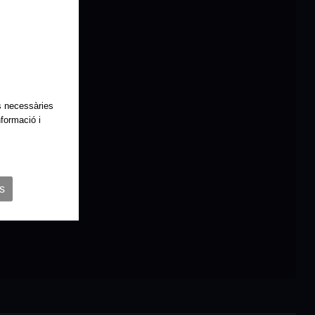
es necessàries
nformació i
s