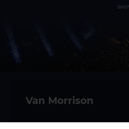
SHO
Van Morrison